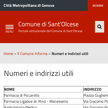
Città Metropolitana di Genova
ACCESSO
Comune di Sant'Olcese
Portale istituzionale del Comune di Sant'Olcese
Home
»
Il Comune Informa
»
Numeri e indirizzi utili
Numeri e indirizzi utili
NOME
INDIRIZZO
Farmacia di Piccarello
Piazza Gugliel
Farmacia Ligabue dr. Rino - Manesseno
Via Giacomo Po
Ambulatorio Medico
Via Giacomo Po