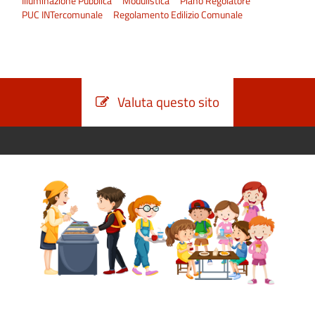
Illuminazione Pubblica
Modulistica
Piano Regolatore
PUC INTercomunale
Regolamento Edilizio Comunale
Valuta questo sito