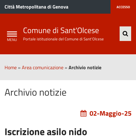
Città Metropolitana di Genova
ACCESSO
Comune di Sant'Olcese
Portale istituzionale del Comune di Sant'Olcese
Home
»
Area comunicazione
»
Archivio notizie
Archivio notizie
02-Maggio-25
Iscrizione asilo nido