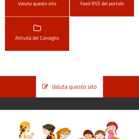
Valuta questo sito
Feed RSS del portale
Attività del Consiglio
Valuta questo sito