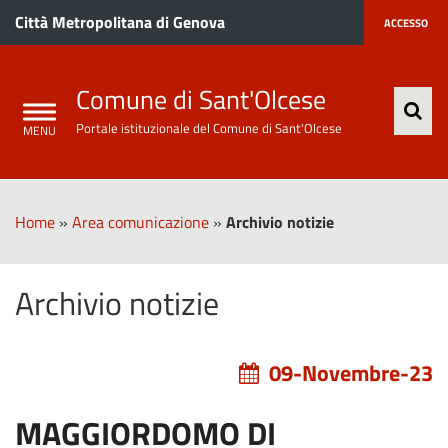
Città Metropolitana di Genova
ACCESSO
Comune di Sant'Olcese
Portale istituzionale del Comune di Sant'Olcese
Home
»
Area comunicazione
»
Archivio notizie
Archivio notizie
09-Novembre-23
MAGGIORDOMO DI