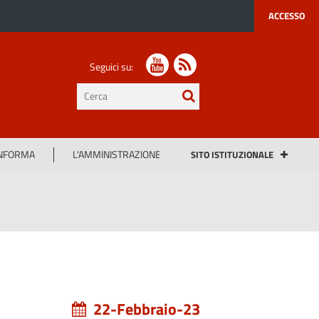
ACCESSO
Seguici su:
testo
da
cercare
INFORMA
L'AMMINISTRAZIONE
SITO ISTITUZIONALE
22-Febbraio-23