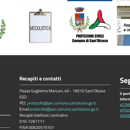
Recapiti e contatti
Seg
Piazza Guglielmo Marconi, 40 - 16010 Sant'Olcese
Il por
(GE)
infor
PEC
protocollo@pec.comune.santolcese.ge.it
eCOM
Email
protocollo@pec.comune.santolcese.ge.it
ePOLI
Recapiti telefonici centralino
ISWE
010-7267111
P.IVA 00620570101