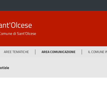
ant'Olcese
l Comune di Sant'Olcese
AREE TEMATICHE
AREA COMUNICAZIONE
IL COMUNE 
otizie