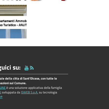
uici su:
tale della citta di Sant'Olcese, con tutte le
mazioni sul Comune.
UNE
è una soluzione applicativa della famiglia
S
sviluppata da
ISWEB S.p.A.
su tecnologia
B®