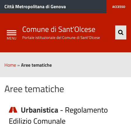
Città Metropolitana di Genova
ACCESSO
Comune di Sant'Olcese
Portale istituzionale del Comune di Sant'Olcese
Home
»
Aree tematiche
Aree tematiche
Urbanistica
-
Regolamento
Edilizio Comunale