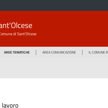
ant'Olcese
l Comune di Sant'Olcese
AREE TEMATICHE
AREA COMUNICAZIONE
IL COMUNE 
-
lavoro