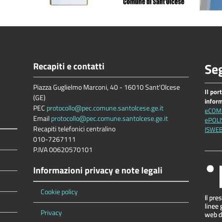
Recapiti e contatti
Seg
Piazza Guglielmo Marconi, 40 - 16010 Sant'Olcese
Il por
(GE)
infor
PEC
protocollo@pec.comune.santolcese.ge.it
eCOM
Email
protocollo@pec.comune.santolcese.ge.it
ePOLI
Recapiti telefonici centralino
ISWE
010-7267111
P.IVA 00620570101
Informazioni privacy e note legali
Cookie policy
Privacy