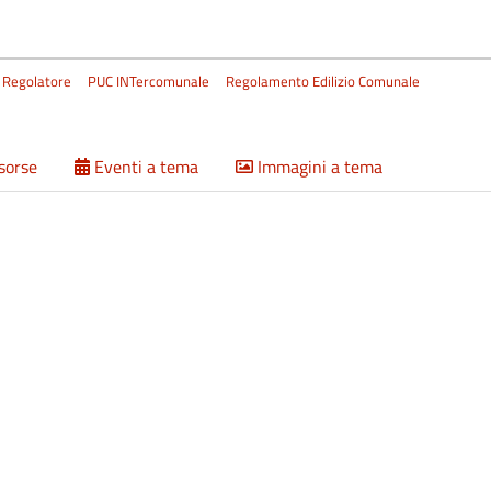
 Regolatore
PUC INTercomunale
Regolamento Edilizio Comunale
isorse
Eventi a tema
Immagini a tema