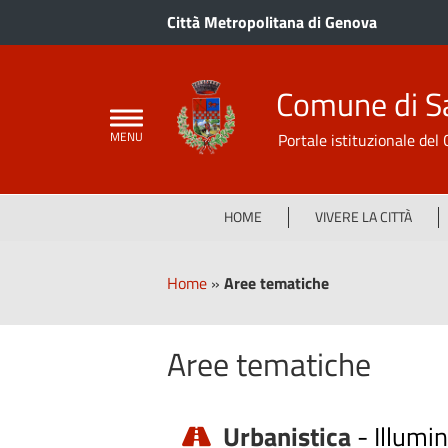
Città Metropolitana di Genova
Comune di S
Portale istituzionale de
HOME
VIVERE LA CITTÀ
Home
»
Aree tematiche
Aree tematiche
Urbanistica
-
Illumi