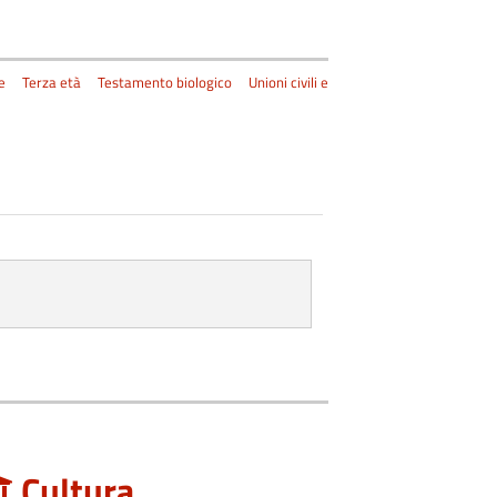
e
Terza età
Testamento biologico
Unioni civili e
Cultura