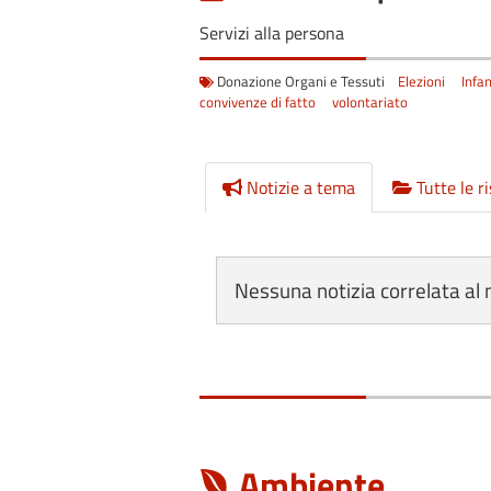
Servizi alla persona
Donazione Organi e Tessuti
Elezioni
Infa
convivenze di fatto
volontariato
Notizie a tema
Tutte le r
Nessuna notizia correlata al
Ambiente