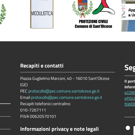
Recapiti e contatti
Seg
Piazza Guglielmo Marconi, 40 - 16010 Sant'Olcese
Il por
(GE)
infor
PEC
protocollo@pec.comune.santolcese.ge.it
eCOM
Email
protocollo@pec.comune.santolcese.ge.it
ePOLI
Recapiti telefonici centralino
ISWE
010-7267111
P.IVA 00620570101
Informazioni privacy e note legali