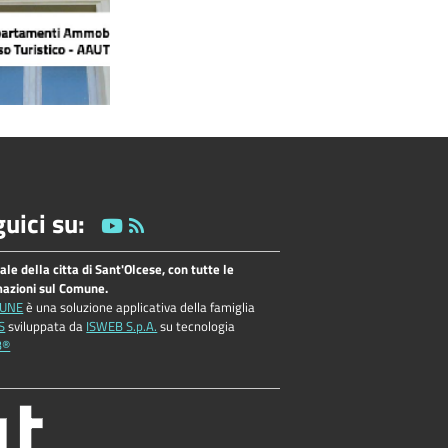
uici su:
tale della citta di Sant'Olcese, con tutte le
mazioni sul Comune.
UNE
è una soluzione applicativa della famiglia
S
sviluppata da
ISWEB S.p.A.
su tecnologia
B®