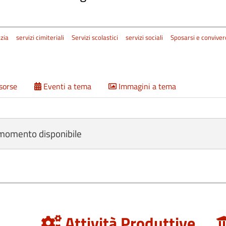
nzia
servizi cimiteriali
Servizi scolastici
servizi sociali
Sposarsi e conviver
isorse
Eventi a tema
Immagini a tema
 momento disponibile
Attività Produttive