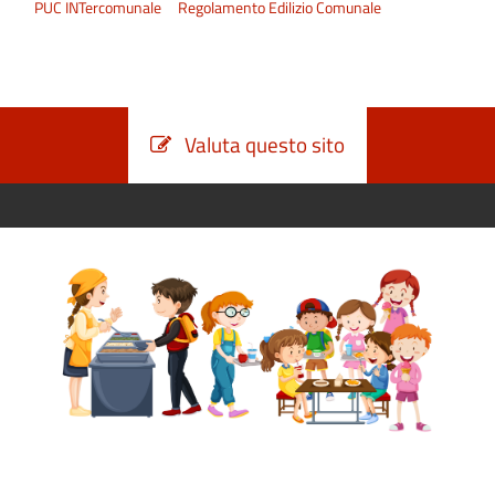
PUC INTercomunale
Regolamento Edilizio Comunale
Valuta questo sito