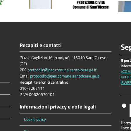
Recapiti e contatti
Seg
Piazza Guglielmo Marconi, 40 - 16010 Sant'Olcese
Il por
(GE)
infor
PEC
protocollo@pec.comune.santolcese.ge.it
eCOM
Email
protocollo@pec.comune.santolcese.ge.it
ePOLI
Recapiti telefonici centralino
ISWE
010-7267111
P.IVA 00620570101
Informazioni privacy e note legali
Cookie policy